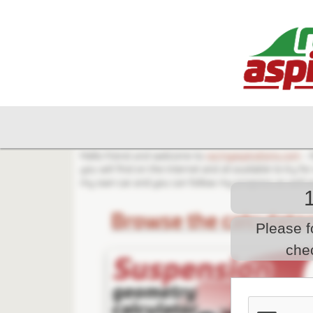
Please f
che