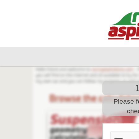
Please f
che