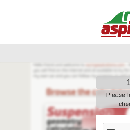
Please f
che